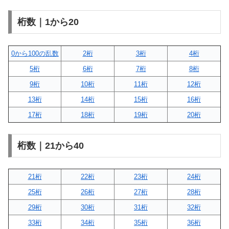
桁数｜1から20
0から100の乱数
2桁
3桁
4桁
5桁
6桁
7桁
8桁
9桁
10桁
11桁
12桁
13桁
14桁
15桁
16桁
17桁
18桁
19桁
20桁
桁数｜21から40
21桁
22桁
23桁
24桁
25桁
26桁
27桁
28桁
29桁
30桁
31桁
32桁
33桁
34桁
35桁
36桁