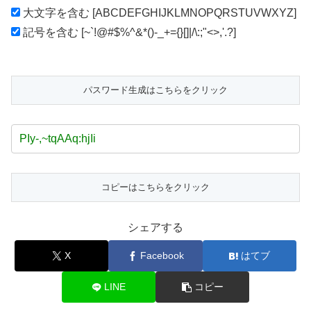
大文字を含む [ABCDEFGHIJKLMNOPQRSTUVWXYZ]
記号を含む [~`!@#$%^&*()-_+={}[]|/\:;"<>,'.?]
シェアする
X
Facebook
はてブ
LINE
コピー