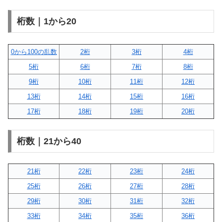
桁数｜1から20
0から100の乱数
2桁
3桁
4桁
5桁
6桁
7桁
8桁
9桁
10桁
11桁
12桁
13桁
14桁
15桁
16桁
17桁
18桁
19桁
20桁
桁数｜21から40
21桁
22桁
23桁
24桁
25桁
26桁
27桁
28桁
29桁
30桁
31桁
32桁
33桁
34桁
35桁
36桁