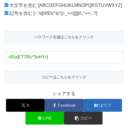
大文字を含む [ABCDEFGHIJKLMNOPQRSTUVWXYZ]
記号を含む [~`!@#$%^&*()-_+={}[]|/\:;"<>,'.?]
シェアする
X
Facebook
はてブ
LINE
コピー