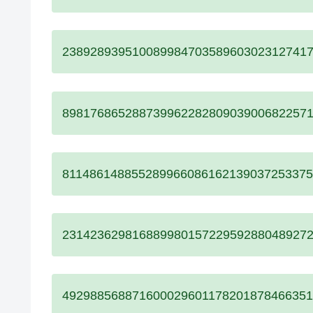
23892893951008998470358960302312741
89817686528873996228280903900682257
81148614885528996608616213903725337
23142362981688998015722959288048927
49298856887160002960117820187846635