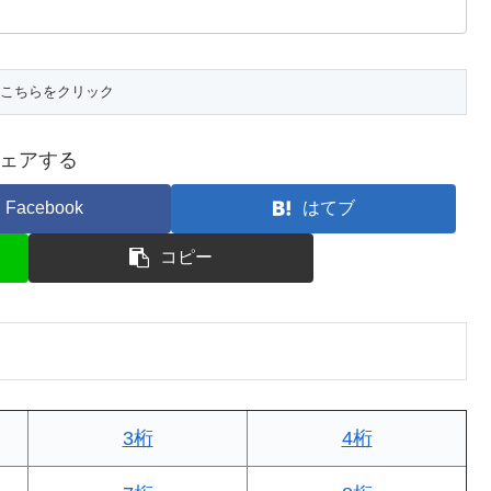
ェアする
Facebook
はてブ
コピー
3桁
4桁