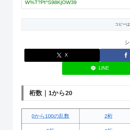
シ
X
LINE
桁数｜1から20
0から100の乱数
2桁