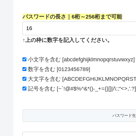
パスワードの長さ｜6桁～256桁まで可能
↑上の枠に数字を記入してください。
小文字を含む [abcdefghijklmnopqrstuvwxyz]
数字を含む [0123456789]
大文字を含む [ABCDEFGHIJKLMNOPQRST
記号を含む [~`!@#$%^&*()-_+={}[]|/\:;"<>,'.?]