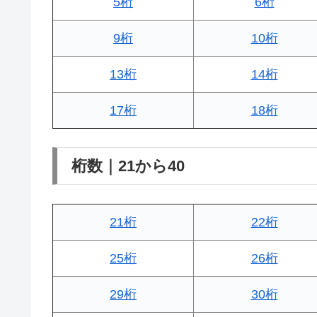
5桁
6桁
9桁
10桁
13桁
14桁
17桁
18桁
桁数｜21から40
21桁
22桁
25桁
26桁
29桁
30桁