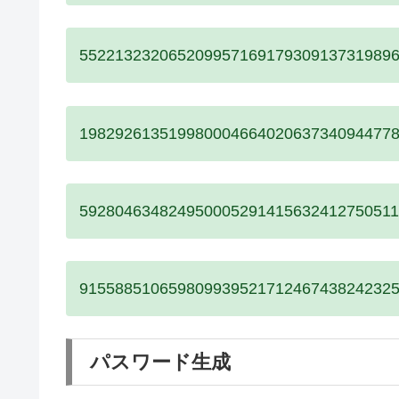
552213232065209957169179309137319896
198292613519980004664020637340944778
59280463482495000529141563241275051
91558851065980993952171246743824232
パスワード生成