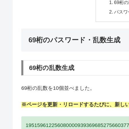
69桁
パスワ
69桁のパスワード・乱数生成
69桁の乱数生成
69桁の乱数を10個並べました。
※ページを更新・リロードするたびに、新し
19515961225608000093936968527566037